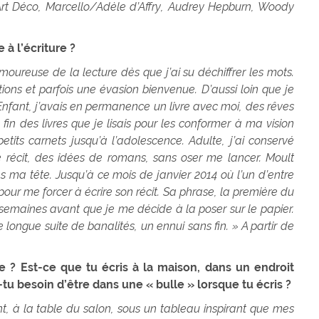
l’Art Déco, Marcello/Adèle d’Affry, Audrey Hepburn, Woody
à l’écriture ?
ureuse de la lecture dès que j’ai su déchiffrer les mots.
ions et parfois une évasion bienvenue. D’aussi loin que je
Enfant, j’avais en permanence un livre avec moi, des rêves
la fin des livres que je lisais pour les conformer à ma vision
 petits carnets jusqu’à l’adolescence. Adulte, j’ai conservé
récit, des idées de romans, sans oser me lancer. Moult
ma tête. Jusqu’à ce mois de janvier 2014 où l’un d’entre
, pour me forcer à écrire son récit. Sa phrase, la première du
 semaines avant que je me décide à la poser sur le papier.
 longue suite de banalités, un ennui sans fin. » A partir de
re ? Est-ce que tu écris à la maison, dans un endroit
tu besoin d’être dans une « bulle » lorsque tu écris ?
nt, à la table du salon, sous un tableau inspirant que mes