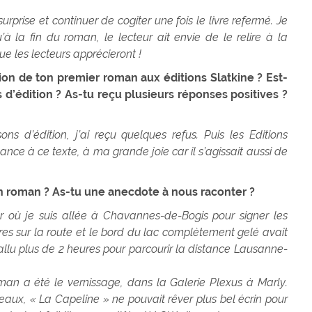
urprise et continuer de cogiter une fois le livre refermé. Je
à la fin du roman, le lecteur ait envie de le relire à la
ue les lecteurs apprécieront !
tion de ton premier roman aux éditions Slatkine ? Est-
 d’édition ? As-tu reçu plusieurs réponses positives ?
ns d’édition, j’ai reçu quelques refus. Puis les Editions
ance à ce texte, à ma grande joie car il s’agissait aussi de
on roman ? As-tu une anecdote à nous raconter ?
ur où je suis allée à Chavannes-de-Bogis pour signer les
res sur la route et le bord du lac complètement gelé avait
llu plus de 2 heures pour parcourir la distance Lausanne-
oman a été le vernissage, dans la Galerie Plexus à Marly.
ux, « La Capeline » ne pouvait rêver plus bel écrin pour