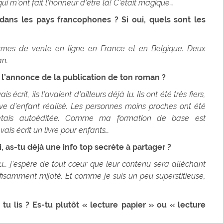
i m’ont fait l’honneur d’être là! C’était magique…
 dans les pays francophones ? Si oui, quels sont les
formes de vente en ligne en France et en Belgique. Deux
an.
 l’annonce de la publication de ton roman ?
écrit, ils l’avaient d’ailleurs déjà lu. Ils ont été très fiers,
êve d’enfant réalisé. Les personnes moins proches ont été
’étais autoéditée. Comme ma formation de base est
is écrit un livre pour enfants…
i, as-tu déjà une info top secrète à partager ?
feu… j’espère de tout cœur que leur contenu sera alléchant
ffisamment mijoté. Et comme je suis un peu superstitieuse,
 tu lis ? Es-tu plutôt « lecture papier » ou « lecture