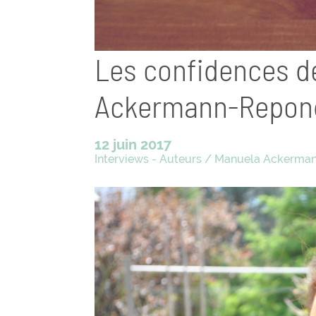
Les confidences d
Ackermann-Repond
12 juin 2017
Interviews - Auteurs
/
Manuela Ackerma