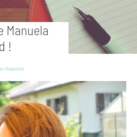
e Manuela
 !
nn-Repond