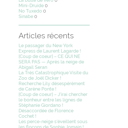
La bulle de Vero
0
Mini-Druide
0
No Tuxedo
0
Sinabe
0
Articles récents
Le passager du New York
Express de Laurent Lagarde !
[Coup de coeur] – CE QUI NE
SERA PAS — Après la neige de
Abigail Seran
La Très Catastrophique Visite du
Zoo de Joël Dicker !
Recherche Lily désespérément
de Carène Ponte !
[Coup de coeur] – J’irai chercher
le bonheur entre les lignes de
Stéphanie Giordano !
Désaccordée de Florence
Cochet !
Les perce-neige s’éveillent sous
les flocons de Sophie Jomain !