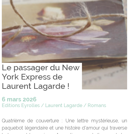
Le passager du New
York Express de
Laurent Lagarde !
6 mars 2026
Editions Eyrolles
/
Laurent Lagarde
/
Romans
Quatrième de couverture : Une lettre mystérieuse, un
paquebot légendaire et une histoire d’amour qui traverse