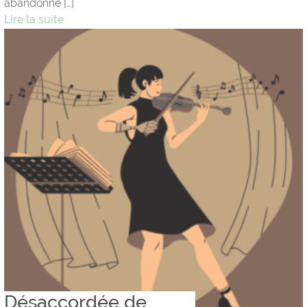
abandonné […]
Lire la suite
Désaccordée de