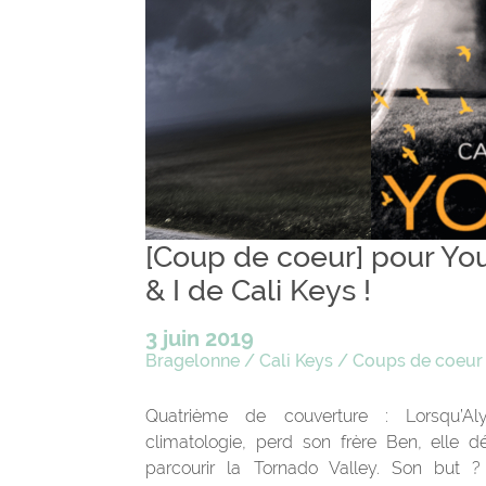
[Coup de coeur] pour Yo
& I de Cali Keys !
3 juin 2019
Bragelonne
/
Cali Keys
/
Coups de coeur
Quatrième de couverture : Lorsqu’Al
climatologie, perd son frère Ben, elle d
parcourir la Tornado Valley. Son but 