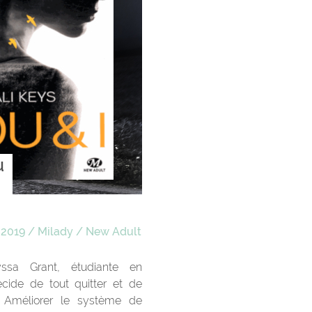
u
 2019
/
Milady
/
New Adult
yssa Grant, étudiante en
écide de tout quitter et de
? Améliorer le système de