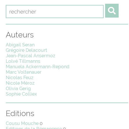
Auteurs
Abigail Seran
Grégoire Delacourt
Jean-Pascal Ansermoz
Lolvé Tillmanns
Manuela Ackermann-Repond
Marc Voltenauer
Nicolas Feuz
Nicole Méroz
Olivia Gerig
Sophie Colliex
Editions
Cousu Mouche
0
Editions de la Rémanence
0