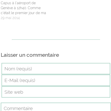
Capus à l'aéroport de
Genève à 12h40. Comme
c'était le premier jour de ma
"mission" de bénévole, j'avais
29 mai 2014
pris de la marge dans
l'horaire et j'étais arriver
vraiment en avance. Lorsque
sur le panneau d'affichage il
était mentionné que l'avion
avait…
Laisser un commentaire