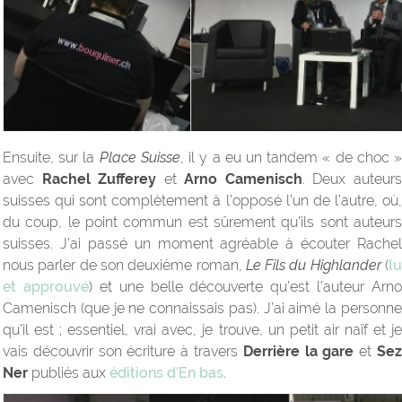
Ensuite, sur la
Place Suisse
, il y a eu un tandem « de choc 
avec
Rachel Zufferey
et
Arno Camenisch
. Deux auteur
suisses qui sont complètement à l’opposé l’un de l’autre, où,
du coup, le point commun est sûrement qu’ils sont auteurs
suisses. J’ai passé un moment agréable à écouter Rachel
nous parler de son deuxième roman,
Le Fils du Highlander
(
l
et approuvé
) et une belle découverte qu’est l’auteur Arno
Camenisch (que je ne connaissais pas). J’ai aimé la personne
qu’il est ; essentiel, vrai avec, je trouve, un petit air naïf et je
vais découvrir son écriture à travers
Derrière la gare
et
Se
Ner
publiés aux
éditions d’En bas
.