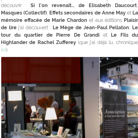
découvrir :
Si l’on revenait… de Elisabeth Daucourt
,
Masques (Collectif)
,
Effets secondaires de Anne May
et
La
mémoire effacée de Marie Chardon
et aux éditions
Plaisir
de lire
j’ai découvert :
Le Mège de Jean-Paul Pellaton
,
L
tour du quartier de Pierre De Grandi
et
Le Fils du
Highlander de Rachel Zufferey
(que j’ai déjà lu, chronique
ici
).