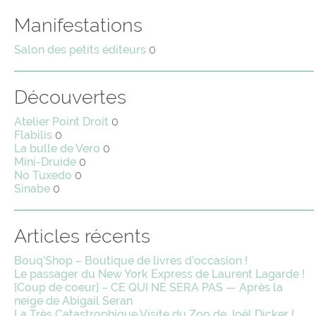
Manifestations
Salon des petits éditeurs
0
Découvertes
Atelier Point Droit
0
Flabilis
0
La bulle de Vero
0
Mini-Druide
0
No Tuxedo
0
Sinabe
0
Articles récents
Bouq’Shop – Boutique de livres d’occasion !
Le passager du New York Express de Laurent Lagarde !
[Coup de coeur] – CE QUI NE SERA PAS — Après la
neige de Abigail Seran
La Très Catastrophique Visite du Zoo de Joël Dicker !