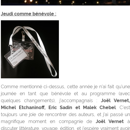
Jeudi comme bénévole :
Comme mentionné ci-dessus, cette année je n’ai fait qu’une
journée en tant que bénévole et au programme (avec
quelques changements), j’accompagnais :
Joël Vernet
Michel Etchaninoff, Eric Sadin et Malek Chebel
. C’es
toujours une joie de rencontrer des auteurs, et j’ai passé un
magnifique moment en compagnie de
Joël Vernet
discuter littérature, voyage, édition, et j’espère vraiment avoir