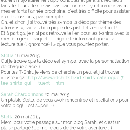
étaient majoritairement approchables et gentils avec leurs
fans-lecteurs. Je ne sais pas par contre si j’y retournerai avec
mes enfants l’année prochaine, c’est très difficile pour assister
aux discussions, par exemple.
Oh, et sinon, j’ai trouvé très sympa la déco par thème des
« forums », j’aurais bien piqué des pistolets en carton :P
Et à part ça, je n’ai pas retrouvé le lien pour les t-shirts avec la
mention genre paquet de cigarette informant que « La
lecture tue (l’ignorance) ! » que vous pourriez porter…
Stella
16 mai 2015
Oui je trouve que la déco est sympa, avec la personnalisation
de chaque place :)
Pour les T-Shirt, je viens de cherche un peu, et j’ai trouver
« juste » ça :
http://www.idshirts.fr/id-shirts-catalogue-7-
tee_shirts_qui___tuent__.htm
Sarah Chardonnens
20 mai 2015
Un plaisir, Stella, de vous avoir rencontrée et félicitations pour
votre blog! Il est super! :-)
Stella
20 mai 2015
Merci pour votre passage sur mon blog Sarah, et c’est un
plaisir partagé ! Je me réjouis de lire votre aventure :-)