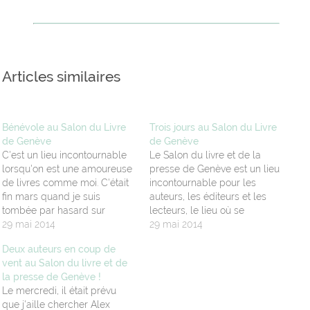
Articles similaires
Bénévole au Salon du Livre
Trois jours au Salon du Livre
de Genève
de Genève
C'est un lieu incontournable
Le Salon du livre et de la
lorsqu'on est une amoureuse
presse de Genève est un lieu
de livres comme moi. C'était
incontournable pour les
fin mars quand je suis
auteurs, les éditeurs et les
tombée par hasard sur
lecteurs, le lieu où se
l'annonce qui était faite par le
29 mai 2014
réunissent tous les
29 mai 2014
Salon du livre et de la presse
passionnés de mots. Il se
Deux auteurs en coup de
de Genève sur leur page
déroule sur cinq jours et pour
vent au Salon du livre et de
Facebook et qui disait qu'ils
y avoir été cette année
la presse de Genève !
étaient à la recherche de…
pendant trois jours, je peux…
Le mercredi, il était prévu
que j'aille chercher Alex