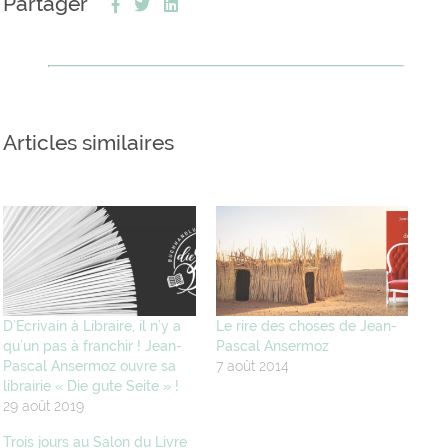
Partager
Articles similaires
D’Ecrivain à Libraire, il n’y a
Le rire des choses de Jean-
qu’un pas à franchir ! Jean-
Pascal Ansermoz
Pascal Ansermoz ouvre sa
7 août 2014
librairie « Die gute Seite » !
29 août 2019
Trois jours au Salon du Livre