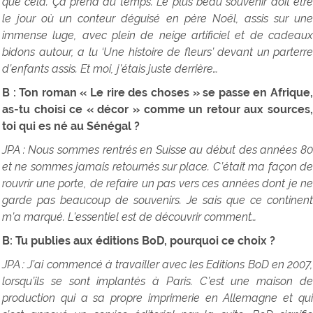
que cela. Ça prend du temps. Le plus beau souvenir doit être
le jour où un conteur déguisé en père Noël, assis sur une
immense luge, avec plein de neige artificiel et de cadeaux
bidons autour, a lu ‘Une histoire de fleurs’ devant un parterre
d’enfants assis. Et moi, j’étais juste derrière…
B : Ton roman « Le rire des choses » se passe en Afrique,
as-tu choisi ce « décor » comme un retour aux sources,
toi qui es né au Sénégal ?
JPA : Nous sommes rentrés en Suisse au début des années 80
et ne sommes jamais retournés sur place. C’était ma façon de
rouvrir une porte, de refaire un pas vers ces années dont je ne
garde pas beaucoup de souvenirs. Je sais que ce continent
m’a marqué. L’essentiel est de découvrir comment…
B: Tu publies aux éditions BoD, pourquoi ce choix ?
JPA : J’ai commencé à travailler avec les Editions BoD en 2007,
lorsqu’ils se sont implantés à Paris. C’est une maison de
production qui a sa propre imprimerie en Allemagne et qui