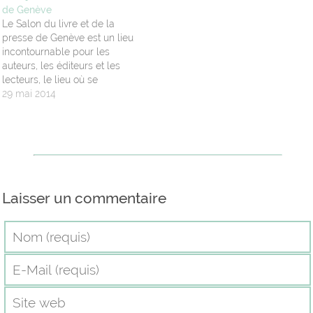
de Genève
Le Salon du livre et de la
presse de Genève est un lieu
incontournable pour les
auteurs, les éditeurs et les
lecteurs, le lieu où se
réunissent tous les
29 mai 2014
passionnés de mots. Il se
déroule sur cinq jours et pour
y avoir été cette année
pendant trois jours, je peux…
Laisser un commentaire