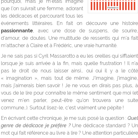
pourquoi, mais je m’étais imaginé
que l’on suivrait une femme, adorant
les dédicaces et parcourant tous les
événements littéraires. En fait on découvre une histoire
passionnante
, avec une dose de suspens, de sourire,
d’amour, de doutes. Une multitude de ressentis qui m’a fait
m’attacher à Claire et à Frédéric, une vraie humanité.
Je ne sais pas si Cyril Massarotto a eu les oreilles qui sifflaient
lorsque je suis arrivée à la fin, mais quelle frustration ! Il n’a
pas le droit de nous laisser ainsi… oui oui il y a le côté
« imagination », mais tout de même. J’imagine, j’imagine,
mais j’aimerais bien savoir ! Je ne vous en dirais pas plus, à
vous de le lire pour connaître le même sentiment que moi (et
venez m’en parler, peut-être qu’on trouvera une suite
commune…). Surtout lisez-le, c’est vraiment une pépite !
En écrivant cette chronique, je me suis posé la question :
Quel
genre de dédicace je préfère ?
Une dédicace standard ? Un
mot qui fait référence au livre à lire ? Une attention particulière