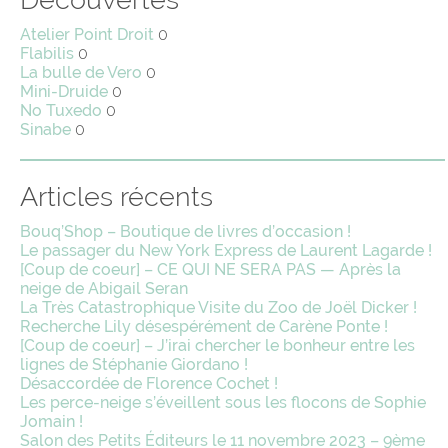
Atelier Point Droit
0
Flabilis
0
La bulle de Vero
0
Mini-Druide
0
No Tuxedo
0
Sinabe
0
Articles récents
Bouq’Shop – Boutique de livres d’occasion !
Le passager du New York Express de Laurent Lagarde !
[Coup de coeur] – CE QUI NE SERA PAS — Après la
neige de Abigail Seran
La Très Catastrophique Visite du Zoo de Joël Dicker !
Recherche Lily désespérément de Carène Ponte !
[Coup de coeur] – J’irai chercher le bonheur entre les
lignes de Stéphanie Giordano !
Désaccordée de Florence Cochet !
Les perce-neige s’éveillent sous les flocons de Sophie
Jomain !
Salon des Petits Éditeurs le 11 novembre 2023 – 9ème