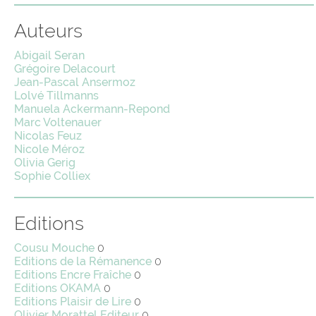
Auteurs
Abigail Seran
Grégoire Delacourt
Jean-Pascal Ansermoz
Lolvé Tillmanns
Manuela Ackermann-Repond
Marc Voltenauer
Nicolas Feuz
Nicole Méroz
Olivia Gerig
Sophie Colliex
Editions
Cousu Mouche
0
Editions de la Rémanence
0
Editions Encre Fraîche
0
Editions OKAMA
0
Editions Plaisir de Lire
0
Olivier Morattel Editeur
0