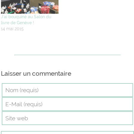
était mentionné que l'avion
avait…
J’ai bouquiné au Salon du
livre de Genève !
14 mai 2015
Laisser un commentaire