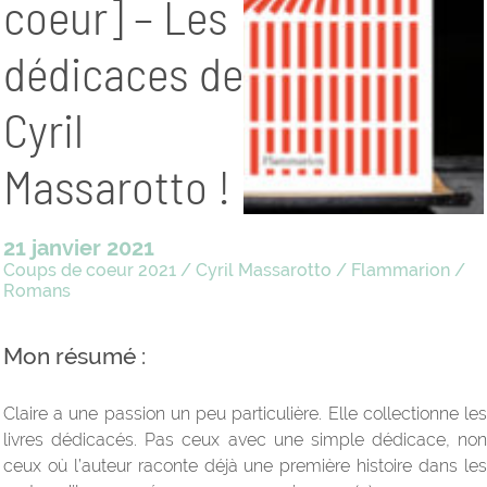
coeur] – Les
dédicaces de
Cyril
Massarotto !
21 janvier 2021
Coups de coeur 2021
/
Cyril Massarotto
/
Flammarion
/
Romans
Mon résumé :
Claire a une passion un peu particulière. Elle collectionne les
livres dédicacés. Pas ceux avec une simple dédicace, non
ceux où l’auteur raconte déjà une première histoire dans les