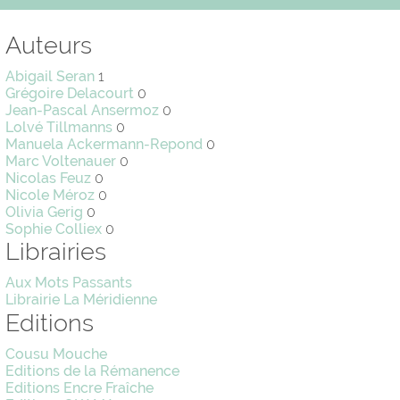
Auteurs
Abigail Seran
1
Grégoire Delacourt
0
Jean-Pascal Ansermoz
0
Lolvé Tillmanns
0
Manuela Ackermann-Repond
0
Marc Voltenauer
0
Nicolas Feuz
0
Nicole Méroz
0
Olivia Gerig
0
Sophie Colliex
0
Librairies
Aux Mots Passants
Librairie La Méridienne
Editions
Cousu Mouche
Editions de la Rémanence
Editions Encre Fraîche