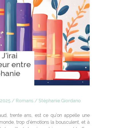
J’irai
eur entre
phanie
 2025
/
Romans
/
Stéphanie Giordano
ud, trente ans, est ce qu’on appelle une
monde, trop d’émotions la bousculent, et à