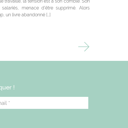
e travaille, la tension est à son comble. Son
 salariés, menace d’être supprimé. Alors
up, un livre abandonné […]
quer !