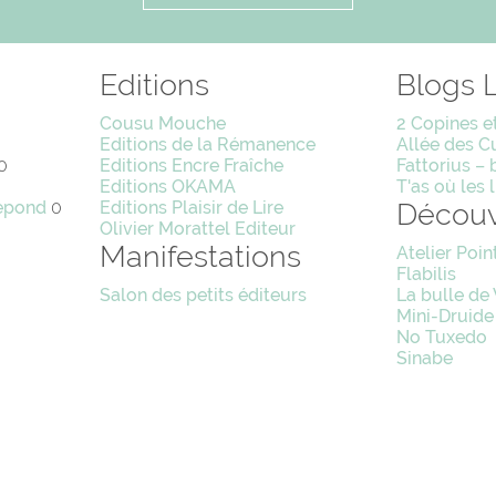
Editions
Blogs L
Cousu Mouche
2 Copines et
Editions de la Rémanence
Allée des C
0
Editions Encre Fraîche
Fattorius – 
Editions OKAMA
T'as où les l
epond
0
Editions Plaisir de Lire
Découv
Olivier Morattel Editeur
Manifestations
Atelier Poin
Flabilis
Salon des petits éditeurs
La bulle de
Mini-Druide
No Tuxedo
Sinabe