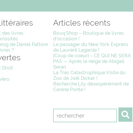
ittéraires
Articles récents
 des livres
Bouq’Shop – Boutique de livres
uriosités
d’occasion !
blog de Daniel Fattore
Le passager du New York Express
ivres ?
de Laurent Lagarde !
ertes
[Coup de coeur] – CE QUI NE SERA
PAS — Après la neige de Abigail
Seran
t Droit
La Très Catastrophique Visite du
Zoo de Joël Dicker !
 Vero
Recherche Lily désespérément de
Carène Ponte !