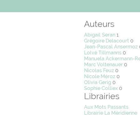
Auteurs
Abigail Seran
1
Grégoire Delacourt
0
Jean-Pascal Ansermoz
Lolvé Tillmanns
0
Manuela Ackermann-R
Marc Voltenauer
0
Nicolas Feuz
0
Nicole Méroz
0
Olivia Gerig
0
Sophie Colliex
0
Librairies
Aux Mots Passants
Librairie La Méridienne