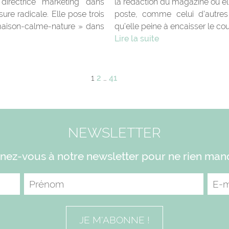
 directrice marketing dans
la rédaction du magazine où ell
re radicale. Elle pose trois
poste, comme celui d’autres
maison-calme-nature » dans
qu’elle peine à encaisser le co
Lire la suite
1
2
…
41
NEWSLETTER
ez-vous à notre newsletter pour ne rien man