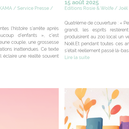
15 août 2025
KAMA
/
Service Presse
/
Editions Rosie & Wolfe
/
Joël
Quatrième de couverture : « Pen
es l’histoire s’arrête après
grandi, les esprits restèr
ucoup d’enfants », c’est
produisirent au zoo local un 
jeune couple, une grossesse
Noël.Et pendant toutes ces an
tions inattendues. Ce texte
s’était réellement passé là-bas. 
l éclaire une réalité souvent
Lire la suite