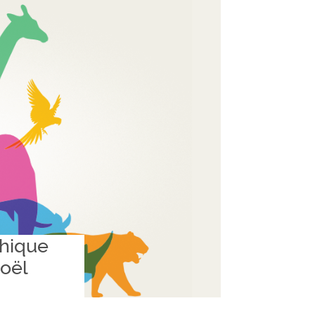
phique
Joël