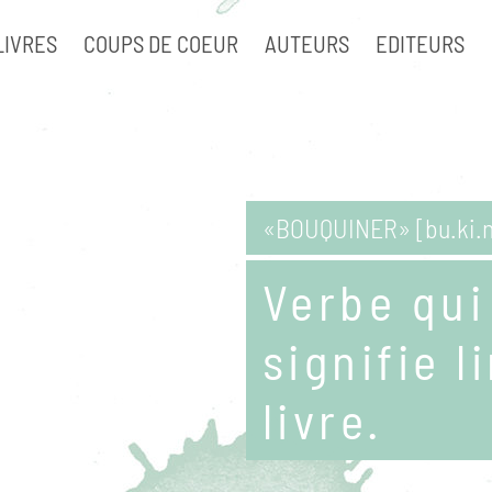
LIVRES
COUPS DE COEUR
AUTEURS
EDITEURS
«BOUQUINER» [bu.ki.n
Verbe qui
signifie l
livre.