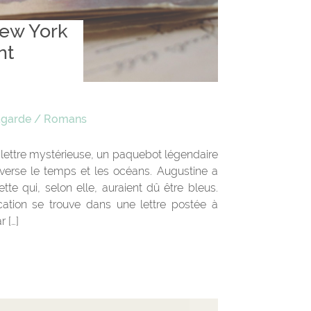
ew York
nt
agarde
/
Romans
lettre mystérieuse, un paquebot légendaire
averse le temps et les océans. Augustine a
tte qui, selon elle, auraient dû être bleus.
cation se trouve dans une lettre postée à
 […]