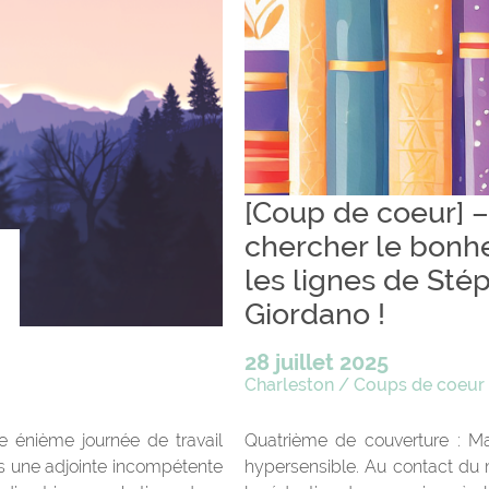
[Coup de coeur] – 
chercher le bonh
les lignes de Sté
Giordano !
28 juillet 2025
s
Charleston
/
Coups de coeur
e énième journée de travail
Quatrième de couverture : Ma
es une adjointe incompétente
hypersensible. Au contact du 