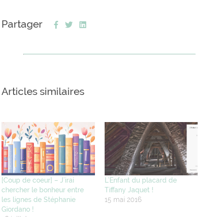
Partager
Articles similaires
[Coup de coeur] – J’irai
L’Enfant du placard de
chercher le bonheur entre
Tiffany Jaquet !
les lignes de Stéphanie
15 mai 2016
Giordano !