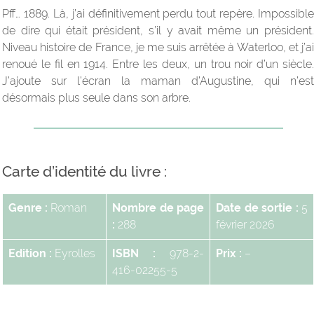
Pff… 1889. Là, j’ai définitivement perdu tout repère. Impossible
de dire qui était président, s’il y avait même un président.
Niveau histoire de France, je me suis arrêtée à Waterloo, et j’ai
renoué le fil en 1914. Entre les deux, un trou noir d’un siècle.
J’ajoute sur l’écran la maman d’Augustine, qui n’est
désormais plus seule dans son arbre.
Carte d’identité du livre :
Genre :
Roman
Nombre de page
Date de sortie :
5
:
288
février 2026
Edition :
Eyrolles
ISBN :
978-2-
Prix :
–
416-02255-5