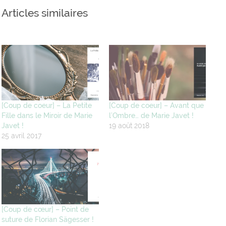
Articles similaires
[Coup de coeur] – La Petite
[Coup de coeur] – Avant que
Fille dans le Miroir de Marie
l’Ombre… de Marie Javet !
Javet !
19 août 2018
25 avril 2017
[Coup de cœur] – Point de
suture de Florian Sägesser !