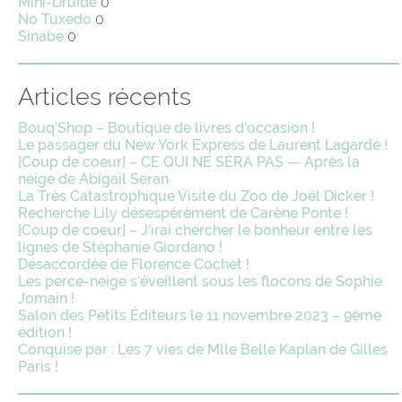
Mini-Druide
0
No Tuxedo
0
Sinabe
0
Articles récents
Bouq’Shop – Boutique de livres d’occasion !
Le passager du New York Express de Laurent Lagarde !
[Coup de coeur] – CE QUI NE SERA PAS — Après la
neige de Abigail Seran
La Très Catastrophique Visite du Zoo de Joël Dicker !
Recherche Lily désespérément de Carène Ponte !
[Coup de coeur] – J’irai chercher le bonheur entre les
lignes de Stéphanie Giordano !
Désaccordée de Florence Cochet !
Les perce-neige s’éveillent sous les flocons de Sophie
Jomain !
Salon des Petits Éditeurs le 11 novembre 2023 – 9ème
édition !
Conquise par : Les 7 vies de Mlle Belle Kaplan de Gilles
Paris !