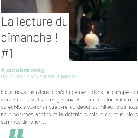
La lecture du
dimanche !
#1
6 octobre 2019
Bouquiner
/
Vous avez la parole
Nous nous installons confortablement dans le canapé (ou
ailleurs), un plaid sur les genoux et un bon thé fumant (ou un
café). Nous ouvrons notre livre, au début, au milieu, là où nous
nous sommes arrêtés et la détente s’insinue en nous. Nous
sommes dimanche…