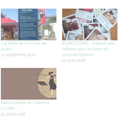
J’ai flâné au Livre sur les
[CONCOURS] – Gagnez des
quais !
entrées pour le Salon du
11 septembre 2014
Livre de Genève !
10 avril 2016
Désaccordée de Florence
Cochet !
21 juillet 2025