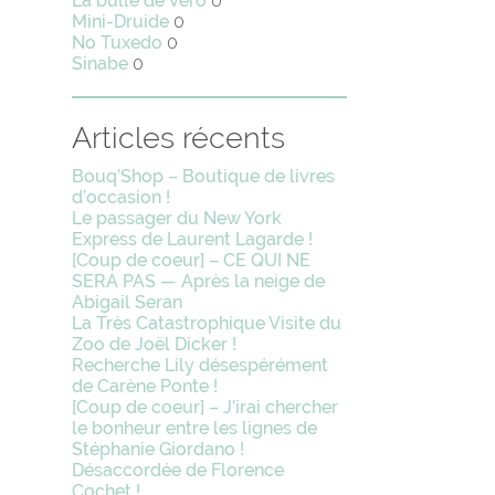
La bulle de Vero
0
Mini-Druide
0
No Tuxedo
0
Sinabe
0
Articles récents
Bouq’Shop – Boutique de livres
d’occasion !
Le passager du New York
Express de Laurent Lagarde !
[Coup de coeur] – CE QUI NE
SERA PAS — Après la neige de
Abigail Seran
La Très Catastrophique Visite du
Zoo de Joël Dicker !
Recherche Lily désespérément
de Carène Ponte !
[Coup de coeur] – J’irai chercher
le bonheur entre les lignes de
Stéphanie Giordano !
Désaccordée de Florence
Cochet !