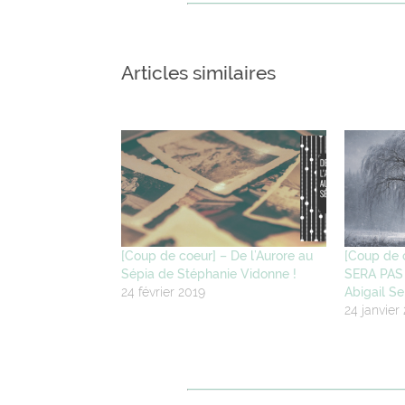
Articles similaires
[Coup de coeur] – De l’Aurore au
[Coup de 
Sépia de Stéphanie Vidonne !
SERA PAS 
24 février 2019
Abigail Se
24 janvier