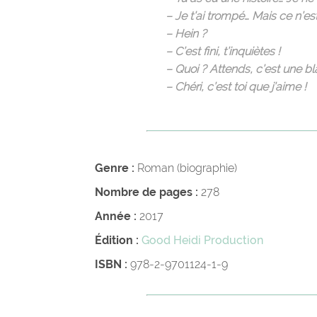
– Je t’ai trompé… Mais ce n’es
– Hein ?
– C’est fini, t’inquiètes !
– Quoi ? Attends, c’est une bl
– Chéri, c’est toi que j’aime !
Genre :
Roman (biographie)
Nombre de pages :
278
Année :
2017
Édition :
Good Heidi Production
ISBN :
978-2-9701124-1-9