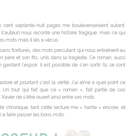
 cent septante-huit pages me bouleverseraient autant.
 (l’auteur) nous raconte une histoire tragique, mais ce qui
es mots mais il les a vécus.
, sans fioritures, des mots percutant qui nous entraînent au
 un père et son fils, unis dans la tragédie. Ce roman, aussi
gardant l’espoir, il est possible de s’en sortir. Ils se sont
doré et pourtant c’est la vérité. J’ai aimé à quel point ce
 Un tout qui fait que ce « roman », fait partie de ces
Xavier de s’être ouvert ainsi entre ses mots.
tte chronique, tant cette lecture me « hante » encore, et
i à faire passer les bons mots.