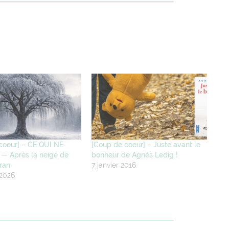
coeur] – CE QUI NE
[Coup de coeur] – Juste avant le
— Après la neige de
bonheur de Agnès Ledig !
ran
7 janvier 2016
 2026