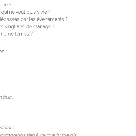
oche ?
ui ne veut plus vivre ?
dépassés par les évènements ?
ès vingt ans de mariage ?
 même temps ?
es.
n truc…
 fini !
e comprends rien à ce que tu me dis.