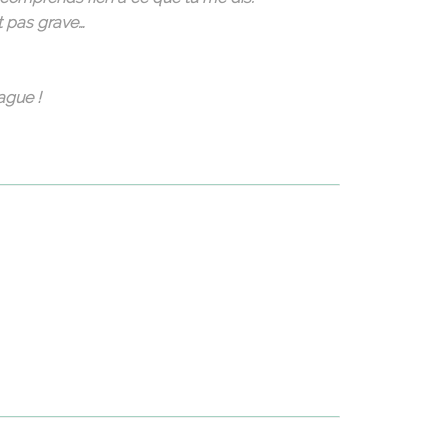
t pas grave…
ague !