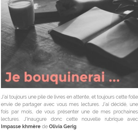
J’ai toujours une pile de livres en attente, et toujours cette folle
envie de partager avec vous mes lectures. J’ai décidé, une
fois par mois, de vous présenter une de mes prochaines
lectures. J’inaugure donc cette nouvelle rubrique avec
Impasse khmère
de
Olivia Gerig
.