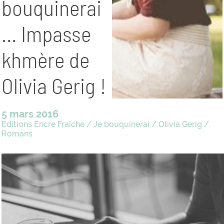
bouquinerai
… Impasse
khmère de
Olivia Gerig !
5 mars 2016
Editions Encre Fraîche
/
Je bouquinerai
/
Olivia Gerig
/
Romans