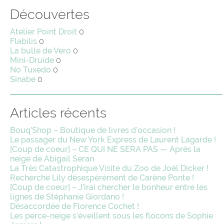
Découvertes
Atelier Point Droit
0
Flabilis
0
La bulle de Vero
0
Mini-Druide
0
No Tuxedo
0
Sinabe
0
Articles récents
Bouq’Shop – Boutique de livres d’occasion !
Le passager du New York Express de Laurent Lagarde !
[Coup de coeur] – CE QUI NE SERA PAS — Après la
neige de Abigail Seran
La Très Catastrophique Visite du Zoo de Joël Dicker !
Recherche Lily désespérément de Carène Ponte !
[Coup de coeur] – J’irai chercher le bonheur entre les
lignes de Stéphanie Giordano !
Désaccordée de Florence Cochet !
Les perce-neige s’éveillent sous les flocons de Sophie