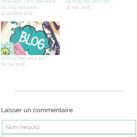
[Interview] – A la rencontre
Le blog fête ses 2 ans !
du blog Notuxedo !
30 mai 2016
30 octobre 2014
Le blog fête ses 5 ans !
29 mai 2019
Laisser un commentaire