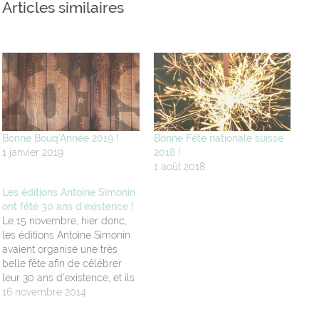
Articles similaires
Bonne Bouq’Année 2019 !
Bonne Fête nationale suisse
1 janvier 2019
2018 !
1 août 2018
Les éditions Antoine Simonin
ont fêté 30 ans d’existence !
Le 15 novembre, hier donc,
les éditions Antoine Simonin
avaient organisé une très
belle fête afin de célébrer
leur 30 ans d'existence, et ils
en ont profité également
16 novembre 2014
pour fêter leur installation