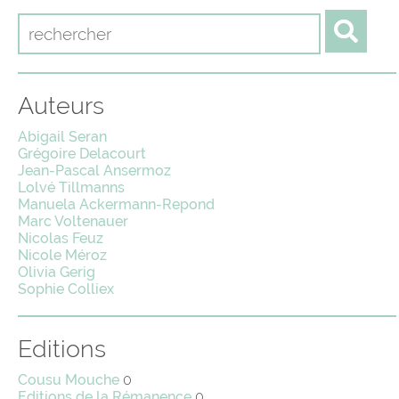
Auteurs
Abigail Seran
Grégoire Delacourt
Jean-Pascal Ansermoz
Lolvé Tillmanns
Manuela Ackermann-Repond
Marc Voltenauer
Nicolas Feuz
Nicole Méroz
Olivia Gerig
Sophie Colliex
Editions
Cousu Mouche
0
Editions de la Rémanence
0