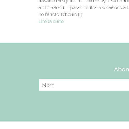
travail d’été qu’il décide d’envoyer sa cand
a été retenu. Il passe toutes les saisons à l’
ne l’arrête. D’heure […]
Lire la suite
Abonn