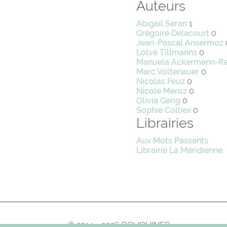
Auteurs
Abigail Seran
1
Grégoire Delacourt
0
Jean-Pascal Ansermoz
Lolvé Tillmanns
0
Manuela Ackermann-R
Marc Voltenauer
0
Nicolas Feuz
0
Nicole Méroz
0
Olivia Gerig
0
Sophie Colliex
0
Librairies
Aux Mots Passants
Librairie La Méridienne
© 2014 - 2026 BOUQUINER