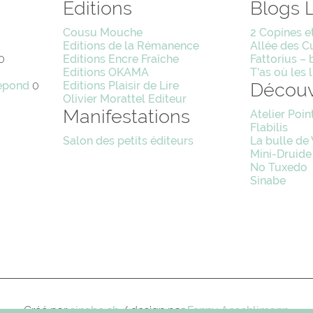
Editions
Blogs L
Cousu Mouche
2 Copines et
Editions de la Rémanence
Allée des C
0
Editions Encre Fraîche
Fattorius – 
Editions OKAMA
T'as où les l
epond
0
Editions Plaisir de Lire
Découv
Olivier Morattel Editeur
Manifestations
Atelier Poin
Flabilis
Salon des petits éditeurs
La bulle de
Mini-Druide
No Tuxedo
Sinabe
Créé par
sinabe.ch
/ design par
Fanny Aeschlimann