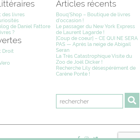
ittéraires
Articles récents
 des livres
Bouq’Shop – Boutique de livres
uriosités
d’occasion !
blog de Daniel Fattore
Le passager du New York Express
ivres ?
de Laurent Lagarde !
ertes
[Coup de coeur] – CE QUI NE SERA
PAS — Après la neige de Abigail
Seran
t Droit
La Très Catastrophique Visite du
Zoo de Joël Dicker !
 Vero
Recherche Lily désespérément de
Carène Ponte !