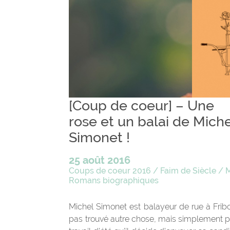
[Coup de coeur] – Une
rose et un balai de Miche
Simonet !
25 août 2016
Coups de coeur 2016
/
Faim de Siècle
/
M
Romans biographiques
Michel Simonet est balayeur de rue à Fribo
pas trouvé autre chose, mais simplement pa