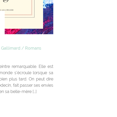
/
Gallimard
/
Romans
eintre remarquable. Elle est
monde s’écroule lorsque sa
bien plus tard. On peut dire
decin, fait passer ses envies
en sa belle-mère […]