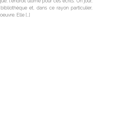
e, l’endroit ultime pour ces écrits. Un jour,
bibliothèque et, dans ce rayon particulier,
oeuvre. Elle […]