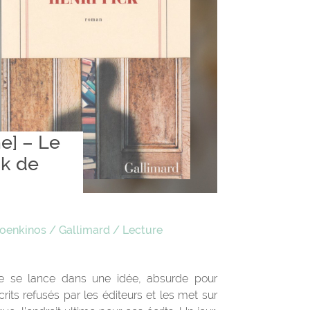
e] – Le
ck de
Foenkinos
/
Gallimard
/
Lecture
ire se lance dans une idée, absurde pour
crits refusés par les éditeurs et les met sur