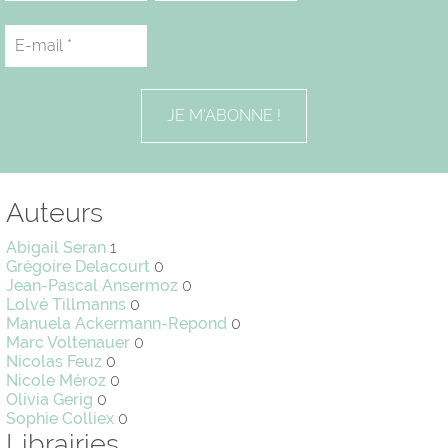
Auteurs
Abigail Seran
1
Grégoire Delacourt
0
Jean-Pascal Ansermoz
0
Lolvé Tillmanns
0
Manuela Ackermann-Repond
0
Marc Voltenauer
0
Nicolas Feuz
0
Nicole Méroz
0
Olivia Gerig
0
Sophie Colliex
0
Librairies