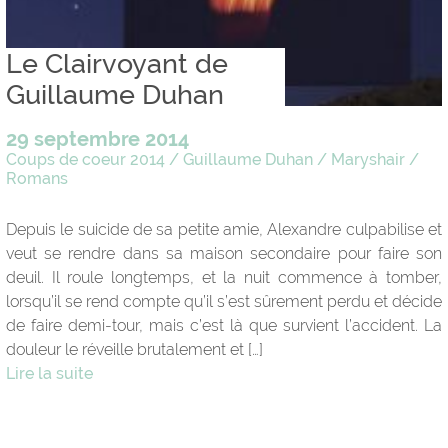
Le Clairvoyant de
Guillaume Duhan
29 septembre 2014
Coups de coeur 2014
/
Guillaume Duhan
/
Maryshair
/
Romans
Depuis le suicide de sa petite amie, Alexandre culpabilise et
veut se rendre dans sa maison secondaire pour faire son
deuil. Il roule longtemps, et la nuit commence à tomber,
lorsqu’il se rend compte qu’il s’est sûrement perdu et décide
de faire demi-tour, mais c’est là que survient l’accident. La
douleur le réveille brutalement et […]
Lire la suite