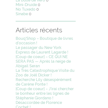
La bulle de Vero
0
Mini-Druide
0
No Tuxedo
0
Sinabe
0
Articles récents
Bouq’Shop – Boutique de livres
d’occasion !
Le passager du New York
Express de Laurent Lagarde !
[Coup de coeur] – CE QUI NE
SERA PAS — Après la neige de
Abigail Seran
La Très Catastrophique Visite du
Zoo de Joël Dicker !
Recherche Lily désespérément
de Carène Ponte !
[Coup de coeur] – J’irai chercher
le bonheur entre les lignes de
Stéphanie Giordano !
Désaccordée de Florence
Cochet !