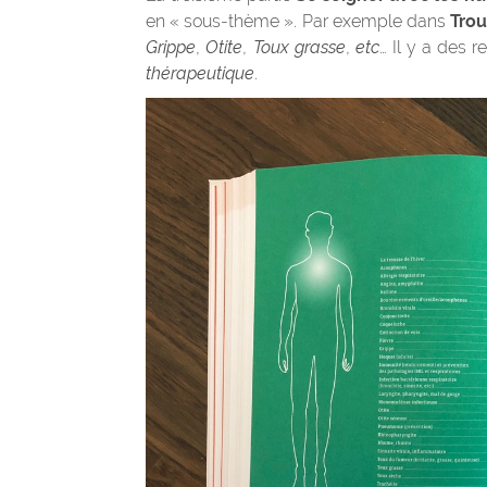
en « sous-thème ». Par exemple dans
Trou
Grippe
,
Otite
,
Toux grasse
,
etc
… Il y a des 
thérapeutique
.