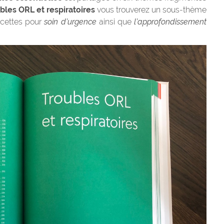
bles ORL et respiratoires
vous trouverez un sous-thème
recettes pour
soin d’urgence
ainsi que
l’approfondissement