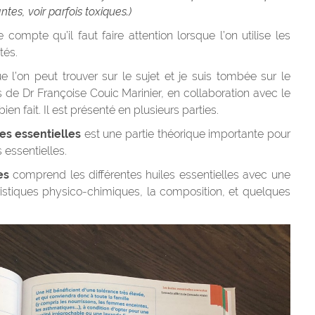
ntes, voir parfois toxiques.)
ompte qu’il faut faire attention lorsque l’on utilise les
tés.
ue l’on peut trouver sur le sujet et je suis tombée sur le
s de Dr Françoise Couic Marinier, en collaboration avec le
n fait. Il est présenté en plusieurs parties.
les essentielles
est une partie théorique importante pour
 essentielles.
es
comprend les différentes huiles essentielles avec une
téristiques physico-chimiques, la composition, et quelques